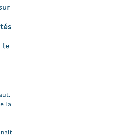
sur
ités
 le
aut.
e la
nait