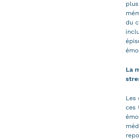
plus
mémo
du c
incl
épis
émot
La m
stre
Les 
ces 
émot
médi
repo