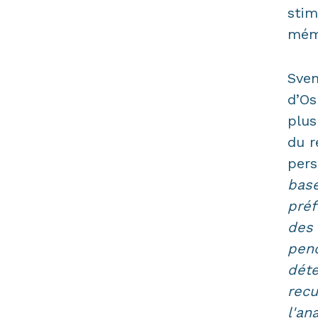
stim
mémo
Sven
d’Os
plus
du r
pers
basé
préf
des 
pend
déte
recu
l'an