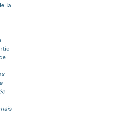
e la
e
rtie
de
ex
e
ée
mais