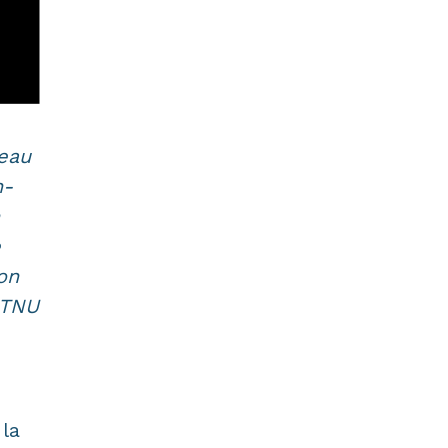
seau
n-
e
on
NTNU
 la