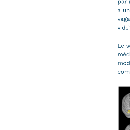
par 
à un
vaga
vide”
Le s
médi
mode
comm