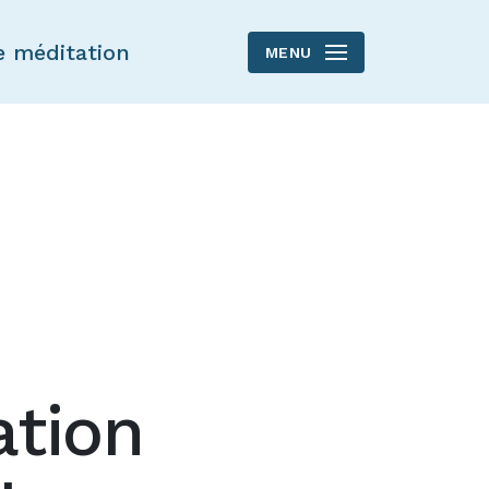
e méditation
MENU
ation