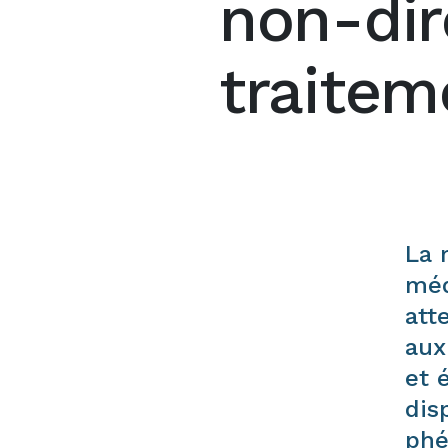
non-dir
traitem
La 
méd
att
aux
et 
dis
phé