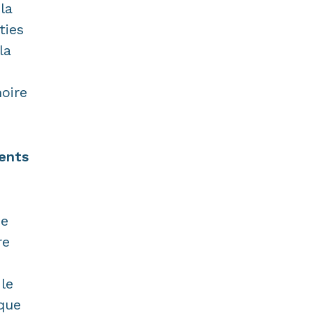
la
ties
la
oire
ents
de
re
le
ique