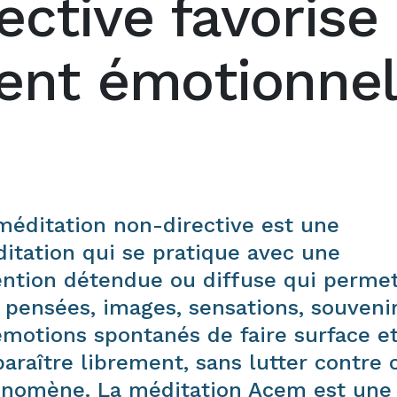
ective favorise 
ent émotionne
méditation non-directive est une
itation qui se pratique avec une
ention détendue ou diffuse qui perme
 pensées, images, sensations, souveni
émotions spontanés de faire surface e
paraître librement, sans lutter contre 
nomène. La méditation Acem est une