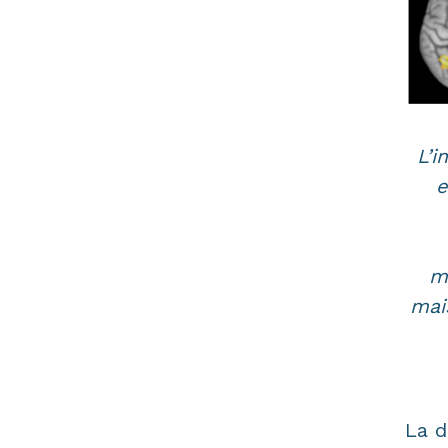
L’i
e
m
mai
La d