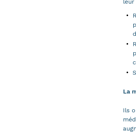
leur
R
p
d
R
p
c
S
La m
Ils 
médi
augm