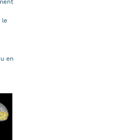
ement
 le
au en