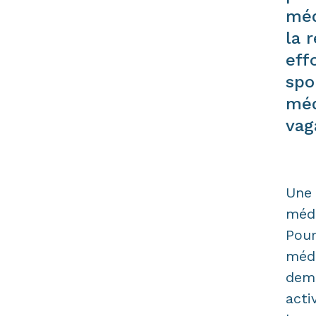
méd
la 
eff
spo
méd
vag
Une
médi
Pour
médi
dema
acti