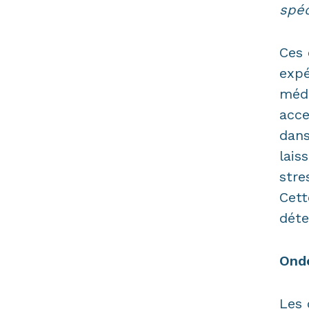
spéc
Ces 
expé
médi
acce
dans
lais
stre
Cett
déte
Onde
Les 