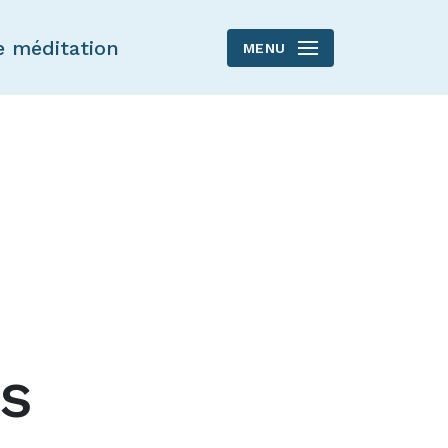
e méditation
MENU
s