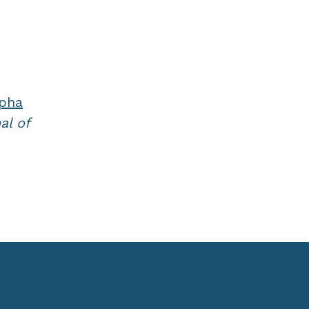
lpha
al of