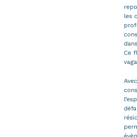
repo
les 
prof
cons
dans
Ce f
vag
Avec
con
l’es
défa
rési
perm
évèn