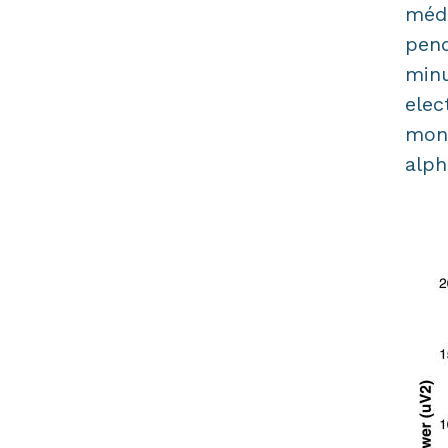
médi
pend
minu
elec
mont
alph