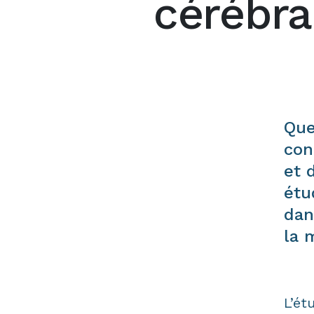
cérébra
Que
con
et 
étu
dan
la 
L’ét