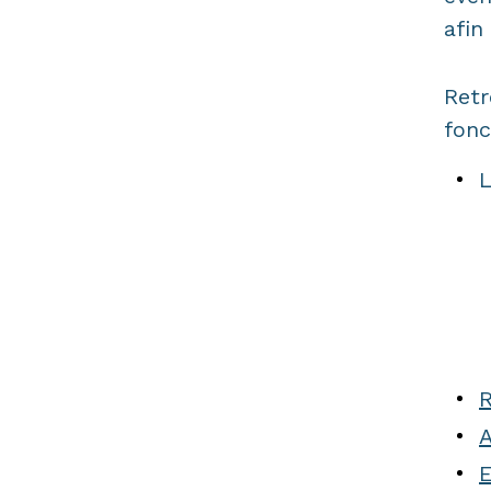
afin
Retr
fonc
L
R
A
E