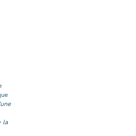
e
que
’une
 la