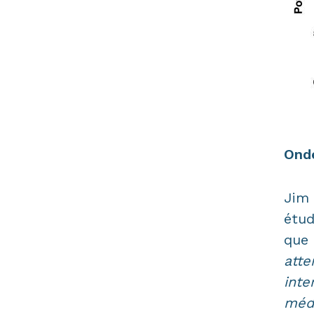
Onde
Jim 
étud
que 
atte
inte
médi