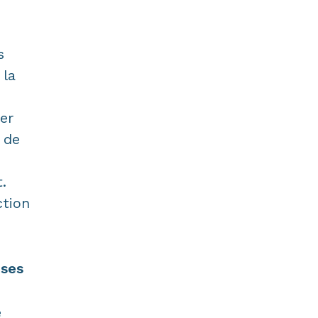
s
 la
er
 de
.
ction
uses
e