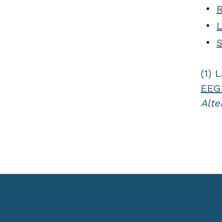
R
L
S
(1) 
EEG 
Alte