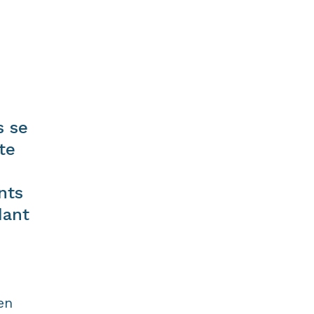
s se
te
nts
dant
en